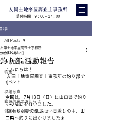
友岡土地家屋調査士事務所
受付時間 9：00～17：00
記事
All Posts
友岡土地家屋調査士事務所
All Posts
2025年7月17日
釣り部 活動報告
休業日のお知らせ
こんにちは！
特集
 友岡土地家屋調査士事務所の
釣り部
で
イベント
す！
現場写真
今回は、7月13日（日）に
山口県
で釣り
臨時休業のお知らせ
部の活動を行いました。
 梅雨も明けて夏らしい日差しの中、
山
営業時間変更のお知らせ
口県
へ釣りに出かけました☀️