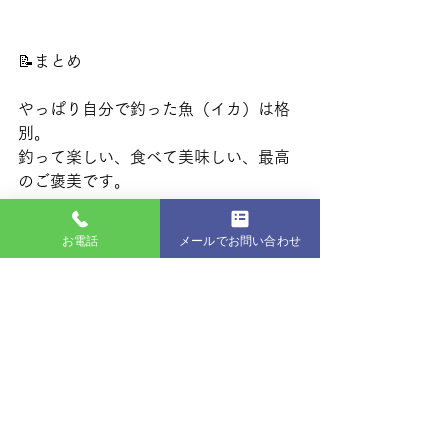
📝まとめ
やっぱり自分で釣った魚（イカ）は格
別。
釣って楽しい、食べて美味しい、最高
のご褒美です。
これからも“楽しく・安全に・無理な
お電話
メールでお問い合わせ
く”をモットーに活動していきます。
 引き続き、友岡土地家屋調査士事務所
と釣り部をよろしくお願いいたしま
す！
釣り
イベント