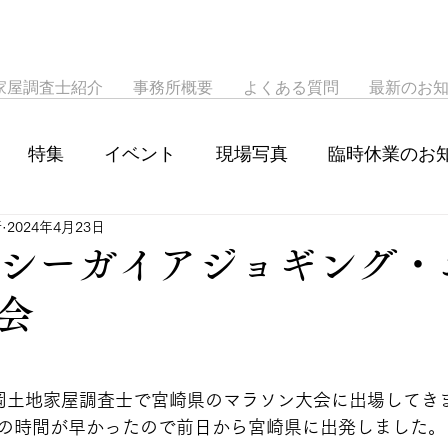
家屋調査士紹介
事務所概要
よくある質問
最新のお
特集
イベント
現場写真
臨時休業のお
所
2024年4月23日
宮崎シーガイアジョギング
会
は友岡土地家屋調査士で宮崎県のマラソン大会に出場してき
の時間が早かったので前日から宮崎県に出発しました。