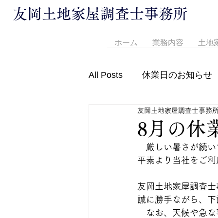
友岡土地家屋調査士事務所
ホーム
業務内容
土地
All Posts
休業日のお知らせ
友岡土地家屋調査士事務
営業時間変更のお知らせ
8月の休
　厳しい暑さが続い
平素より当社をご利
友岡土地家屋調査士
誠に勝手ながら、下
　なお、天候や急な