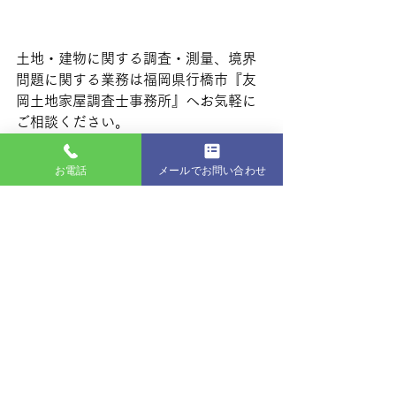
土地・建物に関する調査・測量、境界
問題に関する業務は福岡県行橋市『友
岡土地家屋調査士事務所』へお気軽に
ご相談ください。
※土地家屋調査士は出張等で事務所不
お電話
メールでお問い合わせ
在の場合がありますので、なるべく事
前に相談の予約をお願いします。
測量
境界
土地
現場写真
最新記事