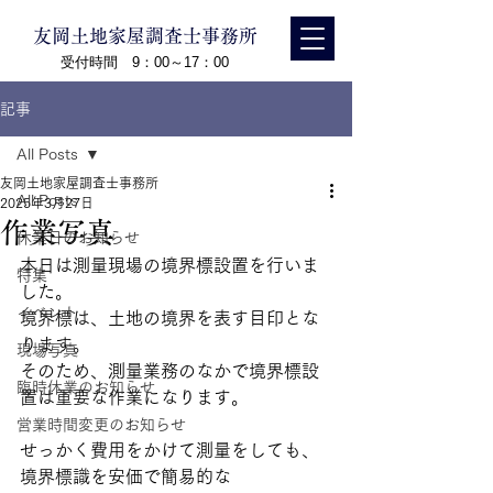
友岡土地家屋調査士事務所
受付時間 9：00～17：00
記事
All Posts
友岡土地家屋調査士事務所
All Posts
2025年3月27日
作業写真
休業日のお知らせ
本日は測量現場の境界標設置を行いま
特集
した。
イベント
境界標は、土地の境界を表す目印とな
ります。
現場写真
そのため、測量業務のなかで境界標設
臨時休業のお知らせ
置は重要な作業になります。
営業時間変更のお知らせ
せっかく費用をかけて測量をしても、
境界標識を安価で簡易的な