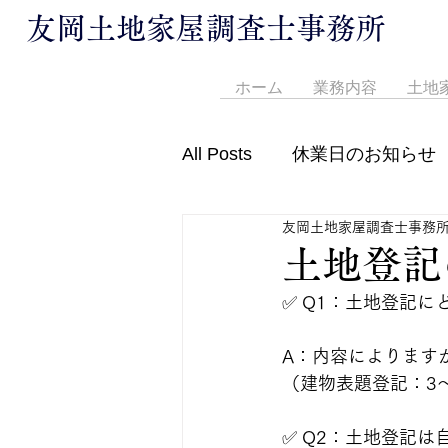
友岡土地家屋調査士事務所
ホーム
業務内容
土地
All Posts
休業日のお知らせ
友岡土地家屋調査士事務
営業時間変更のお知らせ
土地登記
✅ Q1：土地登記
A：内容によります
（建物表題登記：3
✅ Q2：土地登記