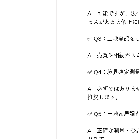
A：可能ですが、法
ミスがあると修正に
✅ Q3：土地登記
A：売買や相続がス
✅ Q4：境界確定
A：必ずではありま
推奨します。
✅ Q5：土地家屋
A：正確な測量・登