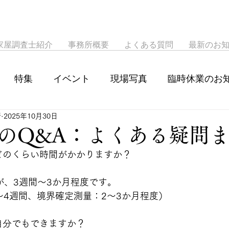
家屋調査士紹介
事務所概要
よくある質問
最新のお
特集
イベント
現場写真
臨時休業のお
所
2025年10月30日
のQ&A：よくある疑問
にどのくらい時間がかかりますか？
が、3週間〜3か月程度です。
〜4週間、境界確定測量：2〜3か月程度）
は自分でもできますか？