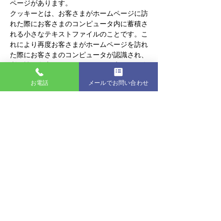
ページがあります。
クッキーとは、お客さまがホームページに訪
れた際にお客さまのコンピュータ内に蓄積さ
れる小さなテキストファイルのことです。こ
れにより再度お客さまがホームページを訪れ
た際にお客さまのコンピュータが認識され、
利便性が向上します。クッキーの中には個人
が特定できる情報は残りません。
お電話
メールでお問い合わせ
ほとんどのコンピュータのブラウザがクッキ
ーを受け入れられるように設定されています
が、ご使用のブラウザでクッキーの受け入れ
を拒否する設定をすることも可能です。但
し、その結果、ホームページの一部の機能が
正常に作動しない場合がありますのでご了承
ください。
2）他サイトのリンクについて
当事務所ホームページには、お客さまに対
し、有用な情報・サービスをご提供するため
他の会社の運営するホームページへのリンク
があります。リンク先のホームページにおけ
る個人情報について、当事務所は一切責任を